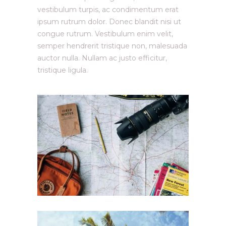
vestibulum turpis, ac condimentum erat
ipsum rutrum dolor. Donec blandit nisi ut
congue rutrum. Vestibulum enim velit,
semper hendrerit tristique non, malesuada
auctor nulla. Nullam ac justo efficitur,
tristique ligula.